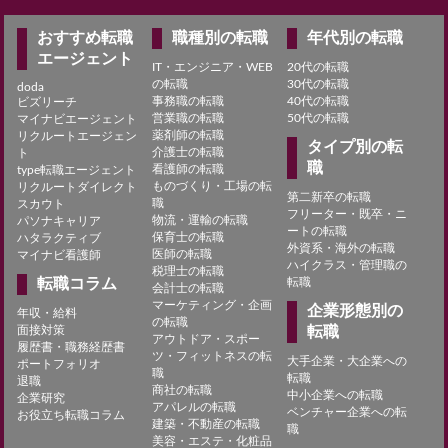
おすすめ転職
職種別の転職
年代別の転職
エージェント
IT・エンジニア・WEB
20代の転職
の転職
30代の転職
doda
事務職の転職
40代の転職
ビズリーチ
営業職の転職
50代の転職
マイナビエージェント
薬剤師の転職
リクルートエージェン
タイプ別の転
介護士の転職
ト
職
看護師の転職
type転職エージェント
ものづくり・工場の転
リクルートダイレクト
第二新卒の転職
職
スカウト
フリーター・既卒・ニ
物流・運輸の転職
パソナキャリア
ートの転職
保育士の転職
ハタラクティブ
外資系・海外の転職
医師の転職
マイナビ看護師
ハイクラス・管理職の
税理士の転職
転職コラム
転職
会計士の転職
マーケティング・企画
企業形態別の
年収・給料
の転職
面接対策
転職
アウトドア・スポー
履歴書・職務経歴書
ツ・フィットネスの転
大手企業・大企業への
ポートフォリオ
職
転職
退職
商社の転職
中小企業への転職
企業研究
アパレルの転職
ベンチャー企業への転
お役立ち転職コラム
建築・不動産の転職
職
美容・エステ・化粧品