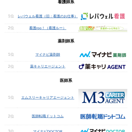
看護師系
1位
レバウェル看護（旧：看護のお仕事）
2位
看護roo！（看護ルー）
薬剤師系
1位
マイナビ薬剤師
薬キャリエージェント
2位
医師系
1位
エムスリーキャリアエージェント
医師転職ドットコム
2位
3位
マイナビDOCTOR