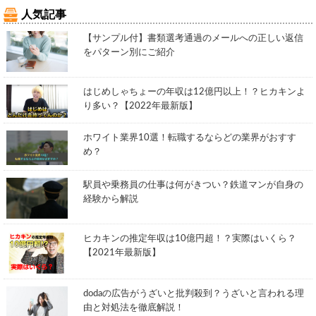
人気記事
【サンプル付】書類選考通過のメールへの正しい返信
をパターン別にご紹介
はじめしゃちょーの年収は12億円以上！？ヒカキンよ
り多い？【2022年最新版】
ホワイト業界10選！転職するならどの業界がおすす
め？
駅員や乗務員の仕事は何がきつい？鉄道マンが自身の
経験から解説
ヒカキンの推定年収は10億円超！？実際はいくら？
【2021年最新版】
dodaの広告がうざいと批判殺到？うざいと言われる理
由と対処法を徹底解説！