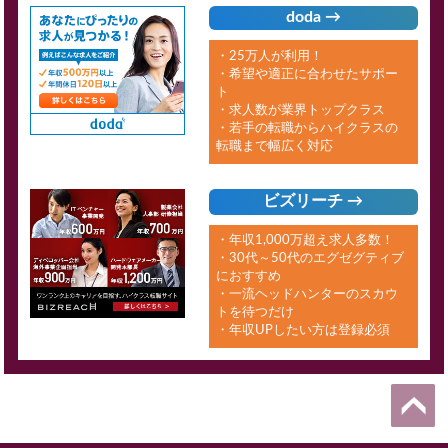
doda →
・25万人が利用！
・希望や適正に合わせたサポー
ト
・求人数が業界トップクラス
・若手の転職からハイクラスの
転職まで幅広く対応
ビズリーチ →
・年収1,000万超え求人多数！
・30代～50代のエグゼグティブ
におすすめ
・一流ヘッドハンターのスカウ
トを待つだけ
・年収UPしたい方は登録必須