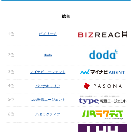
総合
ビズリーチ
1位
2位
doda
マイナビエージェント
3位
4位
パソナキャリア
5位
type転職エージェント
6位
ハタラクティブ