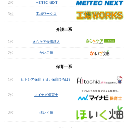
2位
MEITEC NEXT
工場ワークス
3位
介護士系
1位
きらケア介護求人
かいご畑
2位
保育士系
ヒトシア保育（旧：保育ひろば）
1位
2位
マイナビ保育士
3位
ほいく畑