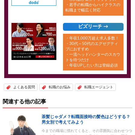
・若手の転職からハイクラスの
転職まで幅広く対応
ビズリーチ →
・年収1,000万超え求人多数！
・30代～50代のエグゼグティ
ブにおすすめ
・一流ヘッドハンターのスカウ
トを待つだけ
・年収UPしたい方は登録必須
よくある質問
転職のお悩み
転職エージェント
関連する他の記事
茶髪じゃダメ？転職面接時の髪色はどうする？
男女別で考えてみよう
今までの職場に慣れてくると、その雰囲気に合わせつつ