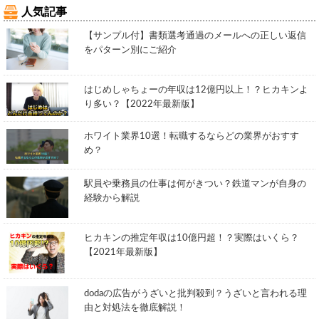
人気記事
【サンプル付】書類選考通過のメールへの正しい返信
をパターン別にご紹介
はじめしゃちょーの年収は12億円以上！？ヒカキンよ
り多い？【2022年最新版】
ホワイト業界10選！転職するならどの業界がおすす
め？
駅員や乗務員の仕事は何がきつい？鉄道マンが自身の
経験から解説
ヒカキンの推定年収は10億円超！？実際はいくら？
【2021年最新版】
dodaの広告がうざいと批判殺到？うざいと言われる理
由と対処法を徹底解説！