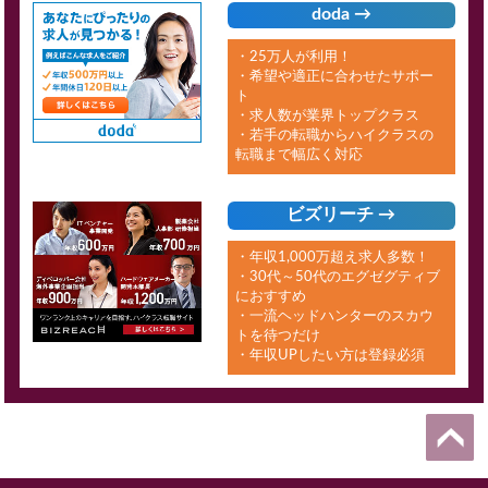
doda →
・25万人が利用！
・希望や適正に合わせたサポー
ト
・求人数が業界トップクラス
・若手の転職からハイクラスの
転職まで幅広く対応
ビズリーチ →
・年収1,000万超え求人多数！
・30代～50代のエグゼグティブ
におすすめ
・一流ヘッドハンターのスカウ
トを待つだけ
・年収UPしたい方は登録必須