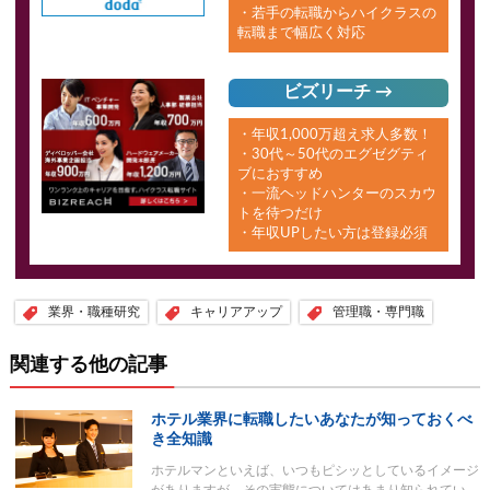
・若手の転職からハイクラスの
転職まで幅広く対応
ビズリーチ →
・年収1,000万超え求人多数！
・30代～50代のエグゼグティ
ブにおすすめ
・一流ヘッドハンターのスカウ
トを待つだけ
・年収UPしたい方は登録必須
業界・職種研究
キャリアアップ
管理職・専門職
関連する他の記事
ホテル業界に転職したいあなたが知っておくべ
き全知識
ホテルマンといえば、いつもピシッとしているイメージ