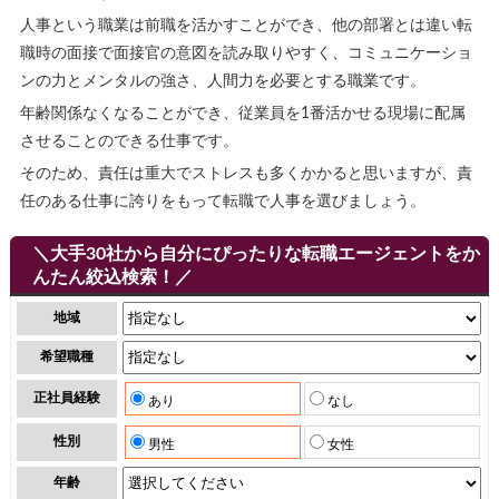
人事という職業は前職を活かすことができ、他の部署とは違い転
職時の面接で面接官の意図を読み取りやすく、コミュニケーショ
ンの力とメンタルの強さ、人間力を必要とする職業です。
年齢関係なくなることができ、従業員を1番活かせる現場に配属
させることのできる仕事です。
そのため、責任は重大でストレスも多くかかると思いますが、責
任のある仕事に誇りをもって転職で人事を選びましょう。
＼大手30社から自分にぴったりな転職エージェントをか
んたん絞込検索！／
地域
希望職種
正社員経験
あり
なし
性別
男性
女性
年齢