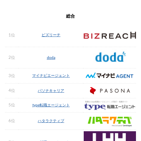
総合
ビズリーチ
1位
2位
doda
マイナビエージェント
3位
4位
パソナキャリア
5位
type転職エージェント
6位
ハタラクティブ