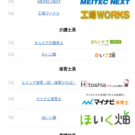
2位
MEITEC NEXT
工場ワークス
3位
介護士系
1位
きらケア介護求人
かいご畑
2位
保育士系
ヒトシア保育（旧：保育ひろば）
1位
2位
マイナビ保育士
3位
ほいく畑