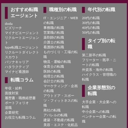
おすすめ転職
職種別の転職
年代別の転職
エージェント
IT・エンジニア・WEB
20代の転職
の転職
30代の転職
doda
事務職の転職
40代の転職
ビズリーチ
営業職の転職
50代の転職
マイナビエージェント
薬剤師の転職
リクルートエージェン
タイプ別の転
介護士の転職
ト
職
看護師の転職
type転職エージェント
ものづくり・工場の転
リクルートダイレクト
第二新卒の転職
職
スカウト
フリーター・既卒・ニ
物流・運輸の転職
パソナキャリア
ートの転職
保育士の転職
ハタラクティブ
外資系・海外の転職
医師の転職
マイナビ看護師
ハイクラス・管理職の
税理士の転職
転職コラム
転職
会計士の転職
マーケティング・企画
企業形態別の
年収・給料
の転職
面接対策
転職
アウトドア・スポー
履歴書・職務経歴書
ツ・フィットネスの転
大手企業・大企業への
ポートフォリオ
職
転職
退職
商社の転職
中小企業への転職
企業研究
アパレルの転職
ベンチャー企業への転
お役立ち転職コラム
建築・不動産の転職
職
美容・エステ・化粧品