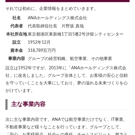
それでは初めに、企業情報をまとめていきます。
社名
ANAホールディングス株式会社
代表者
代表取締役社長 片野坂 真哉
本社所在地
東京都港区東新橋1丁目5番2号汐留シティセンター
設立
1952年12月
資本金
318,789百万円
事業内容
グループの経営戦略、航空事業、その他事業
設立は1952年ですが、2013年に「ANAホールディングス株式会
社」に改名しました。グループ全体として、お客様の安心と信頼
を守っていくことを大事にしており、夢の溢れる未来づくりを心
がけています。
主な事業内容
次に主な事業内容です。ANAでは航空事業だけでなく、IT事業、
不動産事業など様々なことを行っています。グループとして、
「安心、お客様視点、社会への責任、チームスピリット、努力と