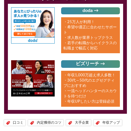
doda →
・25万人が利用！
・希望や適正に合わせたサポー
ト
・求人数が業界トップクラス
・若手の転職からハイクラスの
転職まで幅広く対応
ビズリーチ →
・年収1,000万超え求人多数！
・30代～50代のエグゼグティ
ブにおすすめ
・一流ヘッドハンターのスカウ
トを待つだけ
・年収UPしたい方は登録必須
口コミ
内定獲得のコツ
大手企業
年収アップ