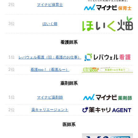
2位
マイナビ保育士
3位
ほいく畑
看護師系
1位
レバウェル看護（旧：看護のお仕事）
2位
看護roo！（看護ルー）
薬剤師系
1位
マイナビ薬剤師
薬キャリエージェント
2位
医師系