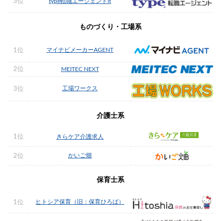
3位
type転職エージェントit
ものづくり・工場系
マイナビメーカーAGENT
1位
2位
MEITEC NEXT
工場ワークス
3位
介護士系
1位
きらケア介護求人
かいご畑
2位
保育士系
ヒトシア保育（旧：保育ひろば）
1位