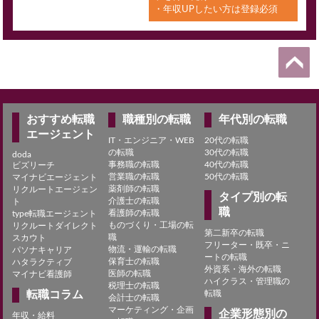
・年収UPしたい方は登録必須
おすすめ転職
職種別の転職
年代別の転職
エージェント
IT・エンジニア・WEB
20代の転職
の転職
30代の転職
doda
事務職の転職
40代の転職
ビズリーチ
営業職の転職
50代の転職
マイナビエージェント
薬剤師の転職
リクルートエージェン
タイプ別の転
介護士の転職
ト
職
看護師の転職
type転職エージェント
ものづくり・工場の転
リクルートダイレクト
第二新卒の転職
職
スカウト
フリーター・既卒・ニ
物流・運輸の転職
パソナキャリア
ートの転職
保育士の転職
ハタラクティブ
外資系・海外の転職
医師の転職
マイナビ看護師
ハイクラス・管理職の
税理士の転職
転職コラム
転職
会計士の転職
マーケティング・企画
企業形態別の
年収・給料