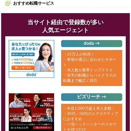
おすすめ転職サービス
当サイト経由で登録数が多い
人気エージェント
doda →
・25万人が利用！
・希望や適正に合わせたサポー
ト
・求人数が業界トップクラス
・若手の転職からハイクラスの
転職まで幅広く対応
ビズリーチ →
・年収1,000万超え求人多数！
・30代～50代のエグゼグティブ
におすすめ
・一流ヘッドハンターのスカウ
トを待つだけ