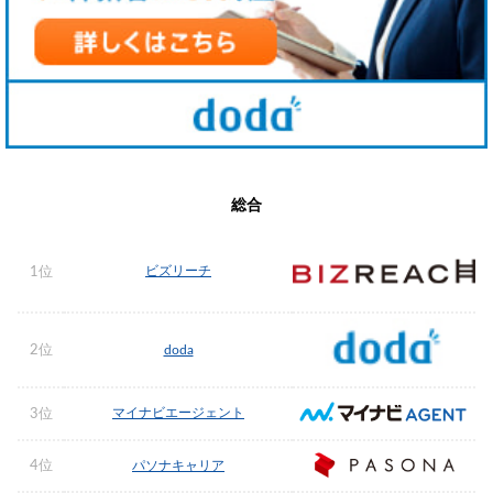
総合
ビズリーチ
1位
2位
doda
マイナビエージェント
3位
4位
パソナキャリア