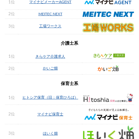
マイナビメーカーAGENT
1位
2位
MEITEC NEXT
工場ワークス
3位
介護士系
1位
きらケア介護求人
かいご畑
2位
保育士系
ヒトシア保育（旧：保育ひろば）
1位
2位
マイナビ保育士
3位
ほいく畑