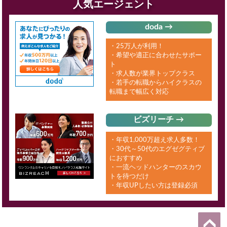
人気エージェント
doda →
・25万人が利用！
・希望や適正に合わせたサポー
ト
・求人数が業界トップクラス
・若手の転職からハイクラスの
転職まで幅広く対応
ビズリーチ →
・年収1,000万超え求人多数！
・30代～50代のエグゼグティブ
におすすめ
・一流ヘッドハンターのスカウ
トを待つだけ
・年収UPしたい方は登録必須