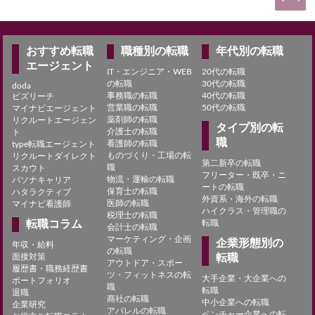
おすすめ転職
職種別の転職
年代別の転職
エージェント
IT・エンジニア・WEB
20代の転職
の転職
30代の転職
doda
事務職の転職
40代の転職
ビズリーチ
営業職の転職
50代の転職
マイナビエージェント
薬剤師の転職
リクルートエージェン
タイプ別の転
介護士の転職
ト
職
看護師の転職
type転職エージェント
ものづくり・工場の転
リクルートダイレクト
第二新卒の転職
職
スカウト
フリーター・既卒・ニ
物流・運輸の転職
パソナキャリア
ートの転職
保育士の転職
ハタラクティブ
外資系・海外の転職
医師の転職
マイナビ看護師
ハイクラス・管理職の
税理士の転職
転職コラム
転職
会計士の転職
マーケティング・企画
企業形態別の
年収・給料
の転職
面接対策
転職
アウトドア・スポー
履歴書・職務経歴書
ツ・フィットネスの転
大手企業・大企業への
ポートフォリオ
職
転職
退職
商社の転職
中小企業への転職
企業研究
アパレルの転職
ベンチャー企業への転