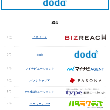
総合
ビズリーチ
1位
2位
doda
マイナビエージェント
3位
4位
パソナキャリア
5位
type転職エージェント
6位
ハタラクティブ