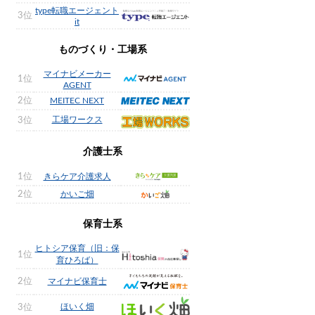
type転職エージェント
3位
it
ものづくり・工場系
マイナビメーカー
1位
AGENT
2位
MEITEC NEXT
工場ワークス
3位
介護士系
1位
きらケア介護求人
2位
かいご畑
保育士系
ヒトシア保育（旧：保
1位
育ひろば）
2位
マイナビ保育士
ほいく畑
3位