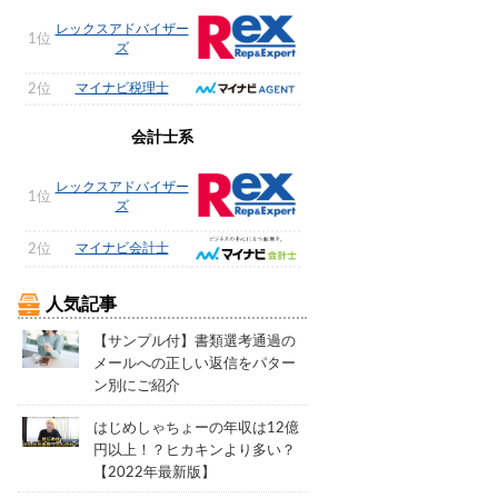
レックスアドバイザー
1位
ズ
マイナビ税理士
2位
会計士系
レックスアドバイザー
1位
ズ
マイナビ会計士
2位
人気記事
【サンプル付】書類選考通過の
メールへの正しい返信をパター
ン別にご紹介
はじめしゃちょーの年収は12億
円以上！？ヒカキンより多い？
【2022年最新版】