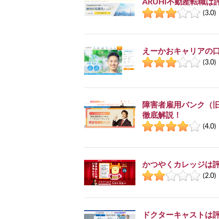
ARUHI不動産転職
(3.0)
えーかおキャリアの
(3.0)
障害者雇用バンク（
徹底解説！
(4.0)
かつやくカレッジは
(2.0)
ドクターキャストは