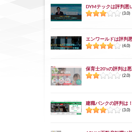
DYMテックは評判悪
(3.0)
エンワールドは評判悪
(4.0)
保育士20'sの評判
(2.0)
建職バンクの評判は
(3.0)