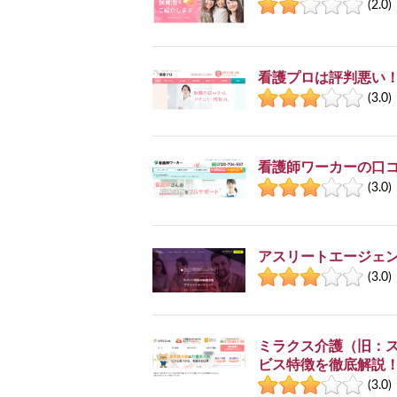
(2.0)
看護プロは評判悪い
(3.0)
看護師ワーカーの口コ
(3.0)
アスリートエージェ
(3.0)
ミラクス介護（旧：
ビス特徴を徹底解説
(3.0)