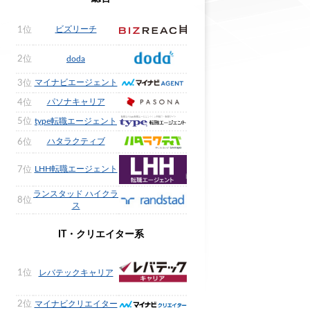
ビズリーチ
1位
2位
doda
マイナビエージェント
3位
パソナキャリア
4位
5位
type転職エージェント
ハタラクティブ
6位
LHH転職エージェント
7位
ランスタッド ハイクラ
8位
ス
IT・クリエイター系
1位
レバテックキャリア
2位
マイナビクリエイター