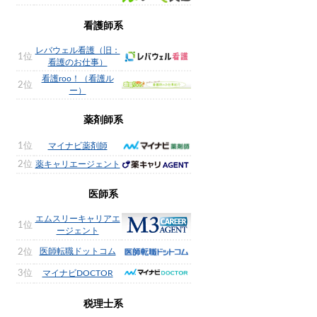
看護師系
レバウェル看護（旧：
1位
看護のお仕事）
看護roo！（看護ル
2位
ー）
薬剤師系
1位
マイナビ薬剤師
2位
薬キャリエージェント
医師系
エムスリーキャリアエ
1位
ージェント
医師転職ドットコム
2位
3位
マイナビDOCTOR
税理士系