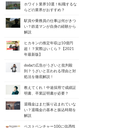
ホワイト業界10選！転職するな
らどの業界がおすすめ？
駅員や乗務員の仕事は何がきつ
い？鉄道マンが自身の経験から
解説
ヒカキンの推定年収は10億円
超！？実際はいくら？【2021
年最新版】
dodaの広告がうざいと批判殺
到？うざいと言われる理由と対
処法を徹底解説！
教えてくれ！中途採用で成績証
明書、卒業証明書が必要？
退職金はまだ振り込まれていな
い？退職金の基本と振込時期を
解説
ベストベンチャー100に信憑性